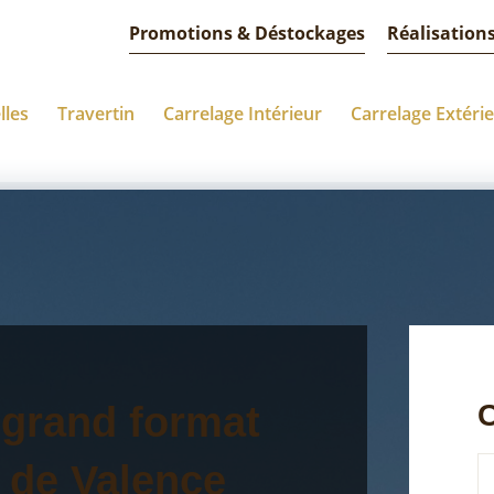
Promotions & Déstockages
Réalisation
lles
Travertin
Carrelage Intérieur
Carrelage Extéri
C
 grand format
 de Valence