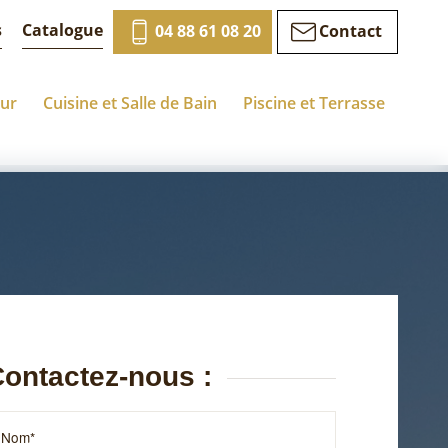
s
Catalogue
04 88 61 08 20
Contact
eur
Cuisine et Salle de Bain
Piscine et Terrasse
ontactez-nous :