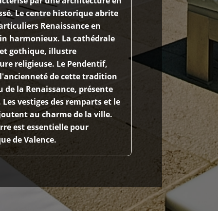
actérise par une architecture en
ssé. Le centre historique abrite
articuliers Renaissance en
ain harmonieux. La cathédrale
t gothique, illustre
ture religieuse. Le Pendentif,
'ancienneté de cette tradition
u de la Renaissance, présente
 Les vestiges des remparts et le
outent au charme de la ville.
rre est essentielle pour
ique de Valence.