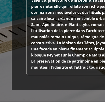
Valence, préfecture de la Drôme, se car
pierre naturelle qui reflète son riche pa
des maisons médiévales et des hôtels p
calcaire local, créant un ensemble urb
Saint-Apollinaire, mêlant styles roman e
l'utilisation de la pierre dans l'architec
mausolée romain unique, témoigne de l
constructive. La Maison des Têtes, joya
une façade en pierre finement sculptée.
kiosque Peynet sur le Champ de Mars aj
La préservation de ce patrimoine en pie
maintenir l'identité et l'attrait tourist