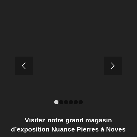
Les différents types de travertin : une
diversité de nuances et de textures
Suivant
LIRE LA SUITE
1
2
3
4
5
6
Visitez notre grand magasin
d’exposition Nuance Pierres à Noves