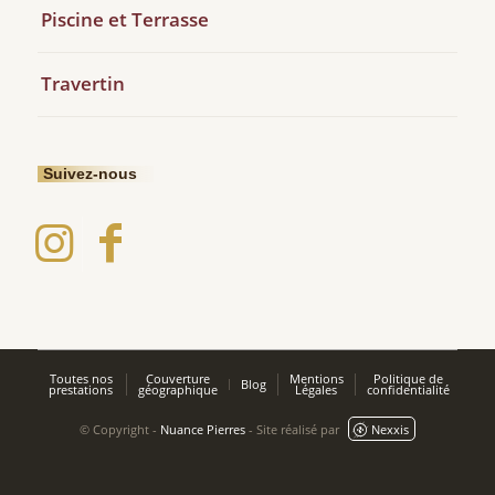
Piscine et Terrasse
Travertin
Suivez-nous
Toutes nos
Couverture
Mentions
Politique de
Blog
prestations
géographique
Légales
confidentialité
© Copyright -
Nuance Pierres
- Site réalisé par
Nexxis