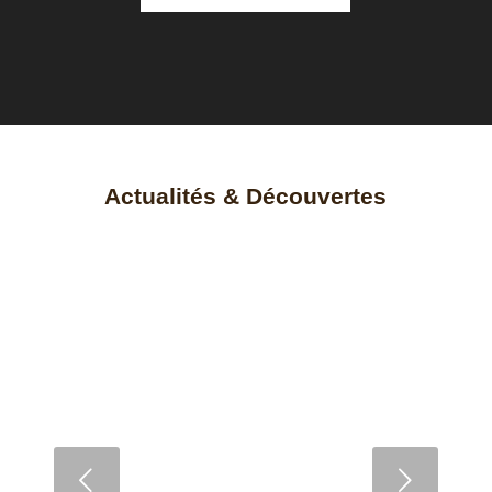
Actualités
&
Découvertes
Quelles sont les erreurs à éviter lors de
l’entretien du marbre ?
Suivant