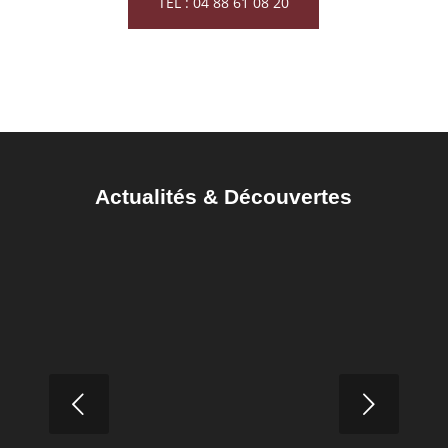
TEL : 04 88 61 08 20
Actualités
&
Découvertes
Quelles sont les erreurs à éviter lors de
l’entretien du marbre ?
Suivant
LIRE LA SUITE