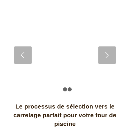
Inspiration déco : 5 idées pour associer
le travertin et le bois
Suivant
LIRE LA SUITE
1
2
3
Le processus de sélection vers le
carrelage parfait pour votre tour de
piscine